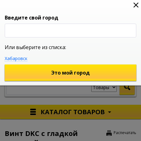
0
0
0
Вход
Введите свой город
Или выберите из списка:
УНИВЕРСАЛЬНЫЙ ИНТЕРНЕТ МАГАЗИН
Хабаровск
УКАЖИТЕ ГОРОД
Это мой город
КАТАЛОГ ТОВАРОВ
Винт DKC с гладкой
Распечатать