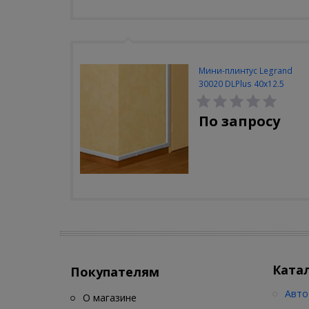
Мини-плинтус Legrand
30020 DLPlus 40x12.5
белый 2 отделения
По запросу
Ката
Покупателям
Авто
О магазине