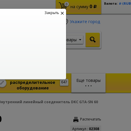
(RUB
Валюта:
0
Р
0
на сумму
Р
Закрыть
Укажите город
Товары
Я ищу, например,
Кабель ВВГ
Монтажное и
Еще товары
распределительное
647
•
•
•
оборудование
Внутренний линейный соеденитель DKC GTA-SN 60
0
Распечатать
Артикул :
02308