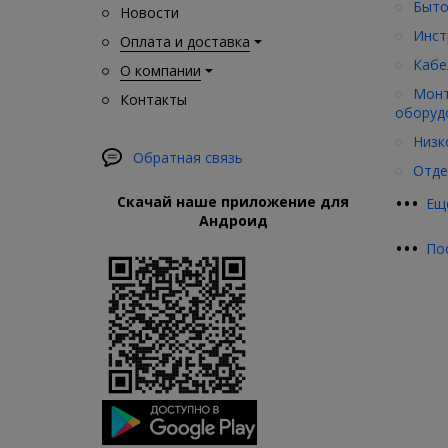
Быто
Новости
Инст
Оплата и доставка
Кабе
О компании
Монт
Контакты
оборуд
Низк
Обратная связь
Отде
•
•
•
Скачай наше приложение для
Ещ
Андроид
•
•
•
По