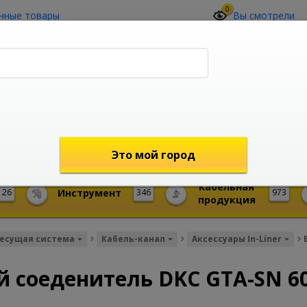
0
нные товары
Вы смотрели
О компании
Контакты
(4212) 73-60-42
Звоните с 09-00 до 19-00 (Хабаровск)
с 02-00 до 12-00 (МСК)
shop@mireks.ru
Это мой город
Кабельная
26
Инструмент
346
973
продукция
есущая система
Кабель-канал
Аксессуары In-Liner
 соеденитель DKC GTA-SN 6