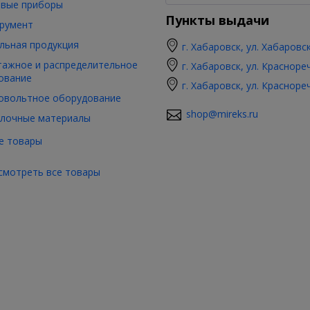
вые приборы
Пункты выдачи
румент
льная продукция
г. Хабаровск, ул. Хабаровс
ажное и распределительное
г. Хабаровск, ул. Красноре
ование
г. Хабаровск, ул. Красноре
овольтное оборудование
shop@mireks.ru
лочные материалы
е товары
смотреть все товары