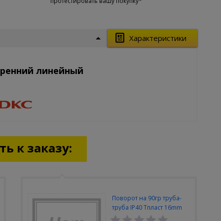
протестировать вашу покупку*
Характеристики
тренний линейный
ь к заказу:
Поворот на 90гр труба-
труба IP40 Тпласт 16mm
разъемный