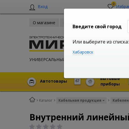
0
Вход
Избра
О магазине
Новости
Оплата и доставка
Введите свой город
Или выберите из списка:
Хабаровск
УНИВЕРСАЛЬНЫЙ ИНТЕРНЕТ МАГАЗИН
Бытовые
Автотовары
67
приборы
Каталог
Кабельная продукция
Кабелен
Внутренний линейный