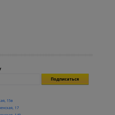
у
Подписаться
кая, 15в
ченская, 17
ченская, 149