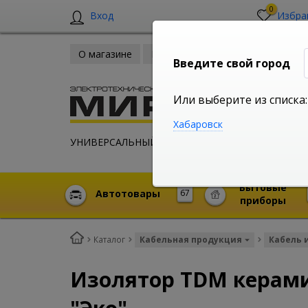
0
Вход
Избра
О магазине
Новости
Оплата и доставка
Введите свой город
Или выберите из списка:
Хабаровск
УНИВЕРСАЛЬНЫЙ ИНТЕРНЕТ МАГАЗИН
Бытовые
Автотовары
67
приборы
Каталог
Кабельная продукция
Кабель 
Изолятор TDM керами