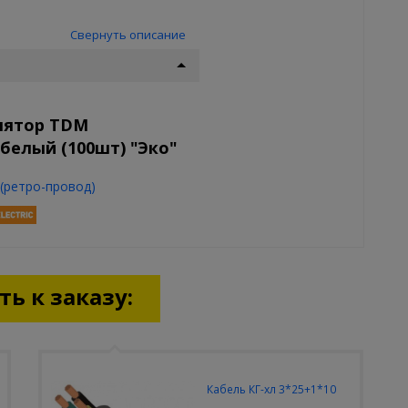
Свернуть описание
лятор TDM
белый (100шт) "Эко"
(ретро-провод)
ь к заказу:
Кабель КГ-хл 3*25+1*10