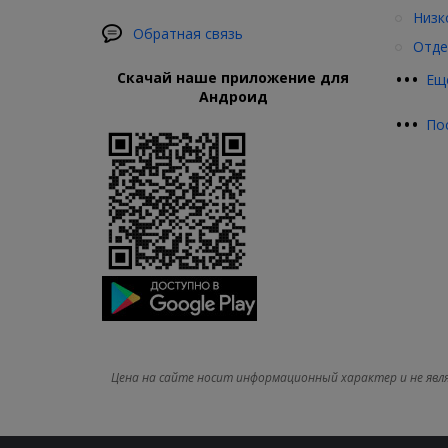
Низк
Обратная связь
Отде
•
•
•
Скачай наше приложение для
Ещ
Андроид
•
•
•
По
Цена на сайте носит информационный характер и не явл