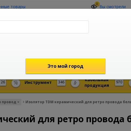
0
нные товары
Вы смотрели
О компании
Контакты
(4212) 73-60-42
Звоните с 09-00 до 19-00 (Хабаровск)
с 02-00 до 12-00 (МСК)
shop@mireks.ru
Это мой город
Кабельная
26
Инструмент
346
970
продукция
и провод
Изолятор TDM керамический для ретро провода белы
ческий для ретро провода 