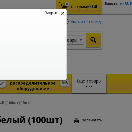
(RUB
Валюта:
0
Р
0
на сумму
Р
Закрыть
Укажите город
Товары
Я ищу, например,
Стабилизатор
Монтажное и
Еще товары
распределительное
648
•
•
•
оборудование
й (100шт) "Эко"
белый (100шт)
Распечатать