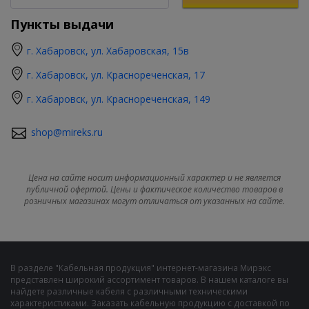
Пункты выдачи
г. Хабаровск, ул. Хабаровская, 15в
г. Хабаровск, ул. Краснореченская, 17
г. Хабаровск, ул. Краснореченская, 149
shop@mireks.ru
Цена на сайте носит информационный характер и не является
публичной офертой. Цены и фактическое количество товаров в
розничных магазинах могут отличаться от указанных на сайте.
В разделе "Кабельная продукция" интернет-магазина Мирэкс
представлен широкий ассортимент товаров. В нашем каталоге вы
найдете различные кабеля с различными техническими
характеристиками. Заказать кабельную продукцию с доставкой по