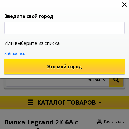
0
0
0
Вход
Введите свой город
Или выберите из списка:
УНИВЕРСАЛЬНЫЙ ИНТЕРНЕТ МАГАЗИН
Хабаровск
УКАЖИТЕ ГОРОД
Это мой город
КАТАЛОГ ТОВАРОВ
Вилка Legrand 2К 6А с
Распечатать