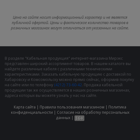
Цена на сайте носит информационный характер и не является
публичной офертой. Цены и фактическое количество товаров в
розничных магазинах могут отличаться от указанных на сайте.
В разделе "Кабельная продукция" интернет-магазина Мирэкс
представлен широкий ассортимент товаров. В нашем каталоге вы
найдете различные кабеля с различными техническими
характеристиками. Заказать кабельную продукцию с доставкой по
Хабаровску и Комсомольску можно прямо сейчас, оформив покупку
на сайте или по телефону
(4212) 73-60-42
. Продажа кабельной
продукции так же осуществляется в наших розничных магазинах,
адреса которых вы можете узнать у нас на сайте.
Карта сайта
|
Правила пользования магазином
|
Политика
конфиденциальности
|
Cогласие на обработку персональных
данных
|