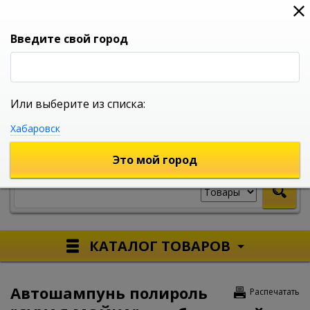
0
0
0
Вход
Введите свой город
Или выберите из списка:
УНИВЕРСАЛЬНЫЙ ИНТЕРНЕТ МАГАЗИН
Хабаровск
УКАЖИТЕ ГОРОД
Это мой город
КАТАЛОГ ТОВАРОВ
Автошампунь полироль
Распечатать