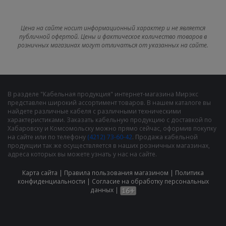
Цена на сайте носит информационный характер и не является
публичной офертой. Цены и фактическое количество товаров в
розничных магазинах могут отличаться от указанных на сайте.
В разделе "Кабельная продукция" интернет-магазина Мирэкс
представлен широкий ассортимент товаров. В нашем каталоге вы
найдете различные кабеля с различными техническими
характеристиками. Заказать кабельную продукцию с доставкой по
Хабаровску и Комсомольску можно прямо сейчас, оформив покупку
на сайте или по телефону
(4212) 73-60-42
. Продажа кабельной
продукции так же осуществляется в наших розничных магазинах,
адреса которых вы можете узнать у нас на сайте.
Карта сайта
|
Правила пользования магазином
|
Политика
конфиденциальности
|
Cогласие на обработку персональных
данных
|