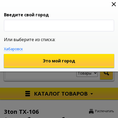
0
0
0
Вход
Введите свой город
Или выберите из списка:
УНИВЕРСАЛЬНЫЙ ИНТЕРНЕТ МАГАЗИН
Хабаровск
УКАЖИТЕ ГОРОД
Это мой город
КАТАЛОГ ТОВАРОВ
3ton TX-106
Распечатать