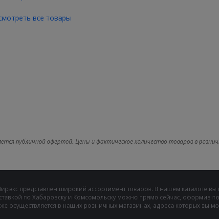
смотреть все товары
яется публичной офертой. Цены и фактическое количество товаров в рознич
Мирэкс представлен широкий ассортимент товаров. В нашем каталоге вы
ставкой по Хабаровску и Комсомольску можно прямо сейчас, оформив пок
же осуществляется в наших розничных магазинах, адреса которых вы може