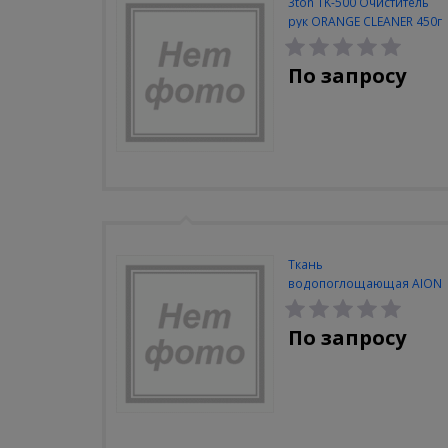
3ton TK-500 Очиститель
рук ORANGE CLEANER 450г
По запросу
Ткань
водопоглощающая AION
Plas Senu, в тубе, 43х23 см,
голубая
По запросу