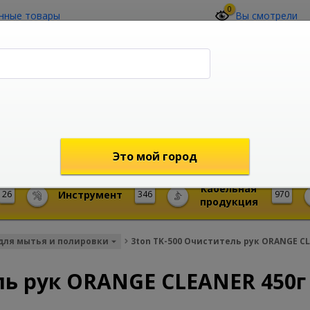
0
нные товары
Вы смотрели
О компании
Контакты
(4212) 73-60-42
Звоните с 09-00 до 19-00 (Хабаровск)
с 02-00 до 12-00 (МСК)
shop@mireks.ru
Это мой город
Кабельная
26
Инструмент
346
970
продукция
для мытья и полировки
3ton TK-500 Очиститель рук ORANGE CL
ль рук ORANGE CLEANER 450г