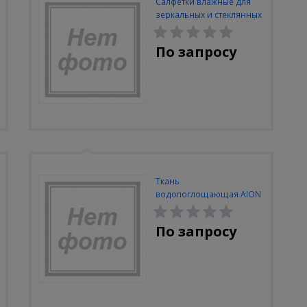
Салфетки влажные для
зеркальных и стеклянных
поверхностей Clingo, 40
шт., лимон
По запросу
Ткань
водопоглощающая AION
Plas Senu, в тубе, 43х33 см,
желтая
По запросу