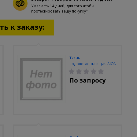
У вас есть 14 дней, для того чтобы
протестировать вашу покупку*
ь к заказу:
Ткань
водопоглощающая AION
Plas Senu, в тубе, 43х33 см,
розовая
По запросу