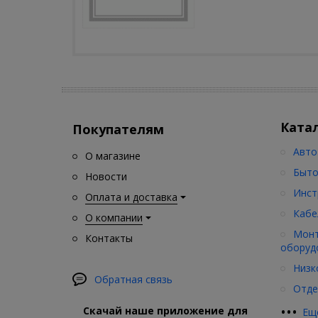
Ката
Покупателям
Авто
О магазине
Быто
Новости
Инст
Оплата и доставка
Кабе
О компании
Монт
Контакты
оборуд
Низк
Обратная связь
Отде
•
•
•
Скачай наше приложение для
Ещ