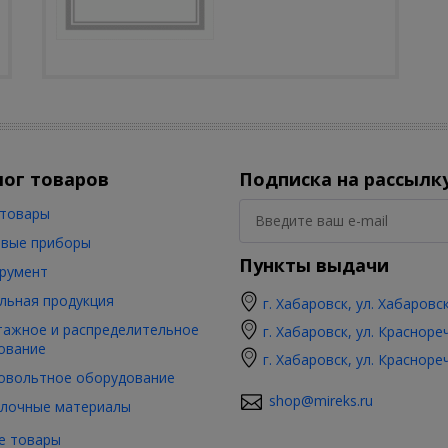
лог товаров
Подписка на рассылк
товары
вые приборы
Пункты выдачи
румент
льная продукция
г. Хабаровск, ул. Хабаровс
ажное и распределительное
г. Хабаровск, ул. Красноре
ование
г. Хабаровск, ул. Красноре
овольтное оборудование
shop@mireks.ru
лочные материалы
е товары