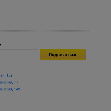
у
Подписаться
кая, 15в
ченская, 17
ченская, 149