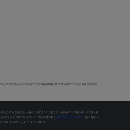
ных магазинах могут отличаться от указанных на сайте.
 найдете различные кабеля с различными техническими
упку на сайте или по телефону
(4212) 73-60-42
. Продажа
те узнать у нас на сайте.