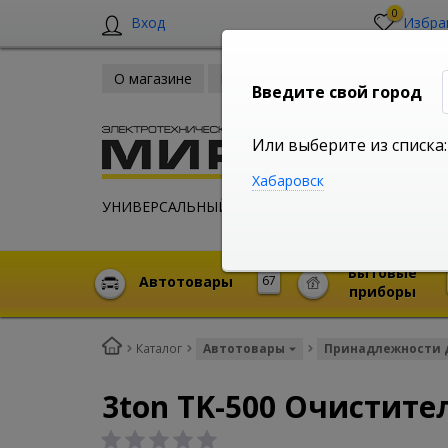
0
Вход
Избра
О магазине
Новости
Оплата и доставка
Введите свой город
Или выберите из списка:
Хабаровск
УНИВЕРСАЛЬНЫЙ ИНТЕРНЕТ МАГАЗИН
Бытовые
Автотовары
67
приборы
Каталог
Автотовары
Принадлежности 
3ton TK-500 Очистите