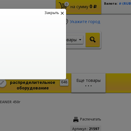
(RUB
Валюта:
0
Р
0
на сумму
Р
Закрыть
Укажите город
Товары
Я ищу, например,
Шуруповерт
Монтажное и
Еще товары
распределительное
648
•
•
•
оборудование
EANER 450г
Распечатать
Артикул :
21597