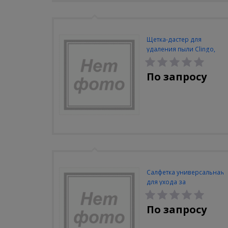
Щетка-дастер для
удаления пыли Clingo,
длина 49 см, синий
По запросу
Салфетка универсальная
для ухода за
автомобилем Clingo,
32х32 см, микрофибра,
По запросу
голубой